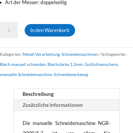
Art
der
Messer
:
doppelseitig
SCHNEIDEMASCHINE
In den Warenkorb
NGR-
2000/1.2
Kategorien:
Metall Verarbeitung
,
Schneidemaschinen
Schlagwörter:
Menge
Blech manuell schneiden
,
Blechstärke 1.2mm
,
Guillotinenschere
,
manuelle Schneidemaschine
,
Schneidewerkzeug
Beschreibung
Zusätzliche Informationen
Die manuelle Schneidemaschine NGR-