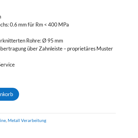
m
echs
: 0.6 mm für Rm < 400 MPa
rknitterten Rohre: Ø 95 mm
bertragung über Zahnleiste – proprietäres Muster
ervice
NE
enkorb
ine
,
Metall Verarbeitung