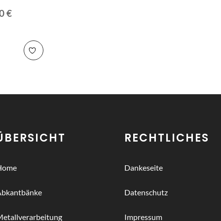
00
€
ÜBERSICHT
RECHTLICHES
Home
Dankeseite
Abkantbänke
Datenschutz
etallverarbeitung
Impressum