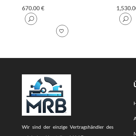
670.00
€
1,530.
Wir sind der einzige Vertragshändler des
M