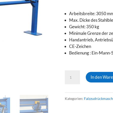
Arbeitsbreite: 3050 m
Max. Dicke des Stahlbl
Gewicht: 350 kg
Minimale Grenze der ze
Handantrieb, Antriebsü
CE-Zeichen
Bedienung :
Ein-Mann-S
FALZZUDRÜCKMASCHI
In den War
ZGT-
3000
Kategorien:
Falzzudrückmasch
Menge