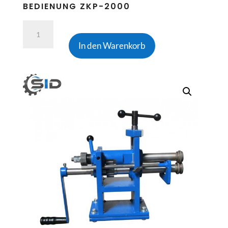
BEDIENUNG ZKP-2000
Wulstmaschine
2m
In den Warenkorb
1-
M
ann-
Bedienung
ZKP-
2000
Menge