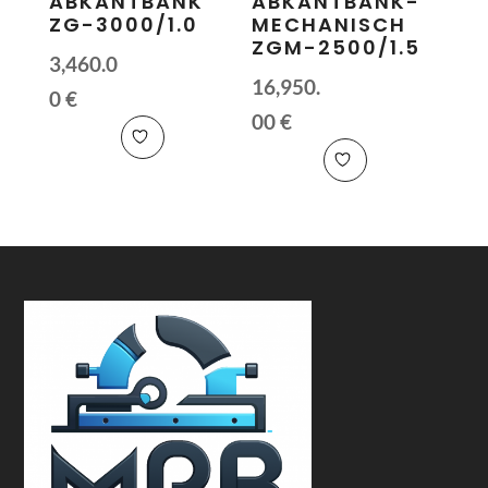
ABKANTBANK
ABKANTBANK-
ZG-3000/1.0
MECHANISCH
ZGM-2500/1.5
3,460.0
16,950.
0
€
00
€