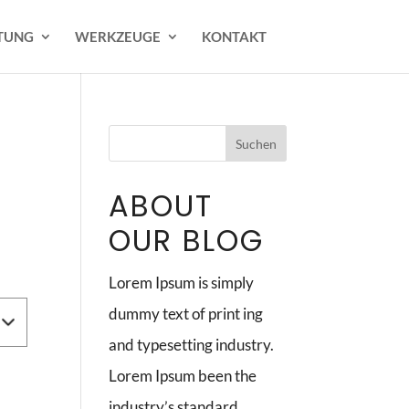
TUNG
WERKZEUGE
KONTAKT
ABOUT
OUR BLOG
Lorem Ipsum is simply
dummy text of print ing
and typesetting industry.
Lorem Ipsum been the
industry’s standard