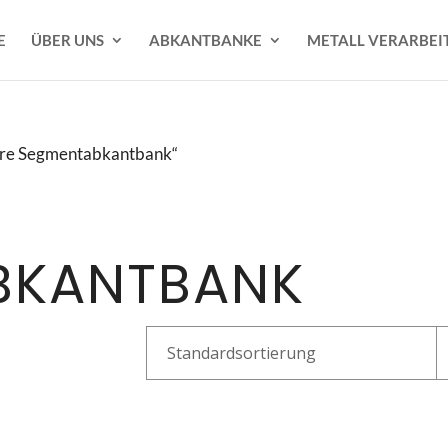
E
ÜBER UNS
ABKANTBANKE
METALL VERARBEI
here Segmentabkantbank“
BKANTBANK