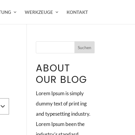
TUNG
WERKZEUGE
KONTAKT
ABOUT
OUR BLOG
Lorem Ipsum is simply
dummy text of print ing
and typesetting industry.
Lorem Ipsum been the
industry’s standard