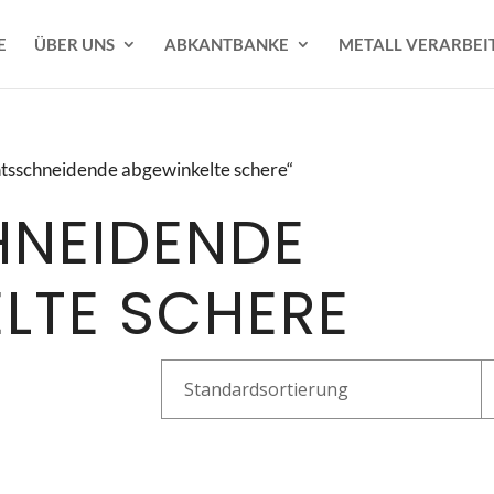
E
ÜBER UNS
ABKANTBANKE
METALL VERARBEI
htsschneidende abgewinkelte schere“
NEIDENDE
LTE SCHERE