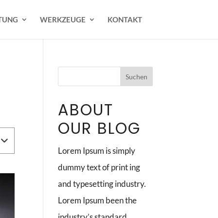
TUNG
WERKZEUGE
KONTAKT
ABOUT
OUR BLOG
Lorem Ipsum is simply
dummy text of print ing
and typesetting industry.
Lorem Ipsum been the
industry’s standard