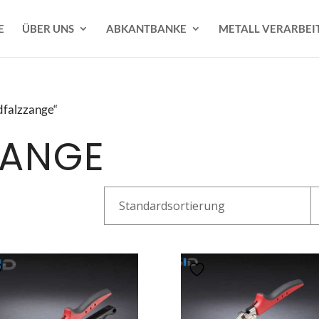
E
ÜBER UNS
ABKANTBANKE
METALL VERARBEI
dfalzzange“
ZANGE