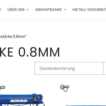
E
ÜBER UNS
ABKANTBANKE
METALL VERARBEI
chstärke 0.8mm“
KE 0.8MM