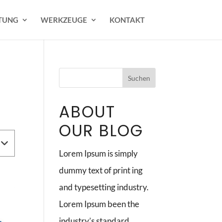
TUNG
WERKZEUGE
KONTAKT
ABOUT
OUR BLOG
Lorem Ipsum is simply
dummy text of print ing
and typesetting industry.
Lorem Ipsum been the
industry’s standard