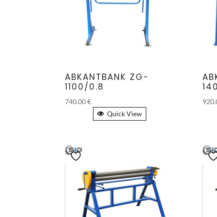
ABKANTBANK ZG-
AB
1100/0.8
14
740.00
€
920
Quick View